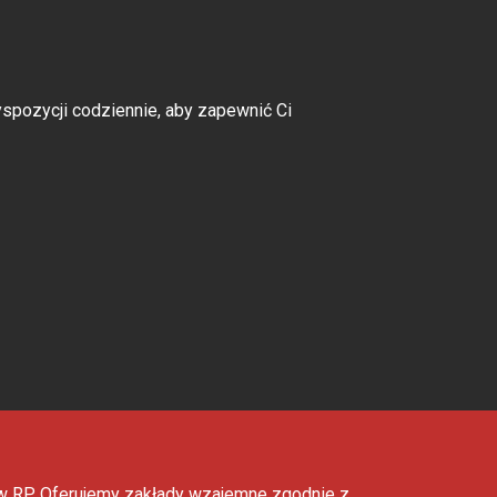
spozycji codziennie, aby zapewnić Ci
sów RP. Oferujemy zakłady wzajemne zgodnie z